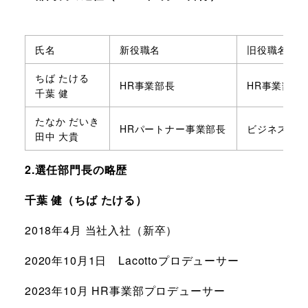
氏名
新役職名
旧役職名
ちば たける
HR事業部長
HR事業部プ
千葉 健
たなか だいき
HRパートナー事業部長
ビジネス開発
田中 大貴
2.選任部門長の略歴
千葉 健（ちば たける）
2018年4月 当社入社（新卒）
2020年10月1日 Lacottoプロデューサー
2023年10月 HR事業部プロデューサー