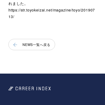
れました。
https://str.toyokeizai.net/magazine/toyo/201907
13/
NEWS一覧へ戻る